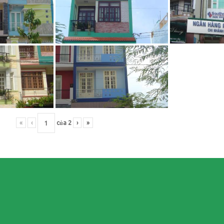
«
‹
của
2
›
»